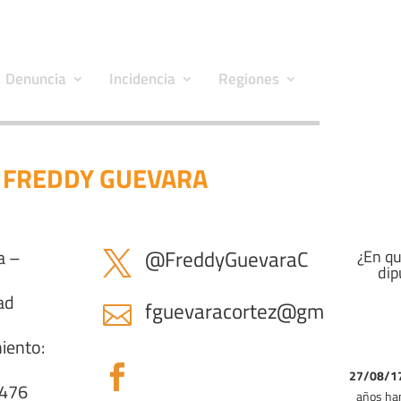
Denuncia
Incidencia
Regiones
. FREDDY GUEVARA
a –
@FreddyGuevaraC
¿En qu

dip
ad
fguevaracortez@gmail.com

iento:

27/08/
.476
años ha