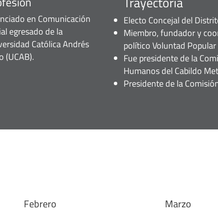
Trayectoria
ofesión
enciado en Comunicación
Electo Concejal del Distr
ial egresado de la
Miembro, fundador y coor
versidad Católica Andrés
político Voluntad Popular
lo (UCAB).
Fue presidente de la Com
Humanos del Cabildo Metr
Presidente de la Comisió
Febrero
Marzo