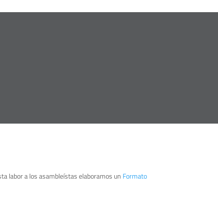
 esta labor a los asambleístas elaboramos un
Formato