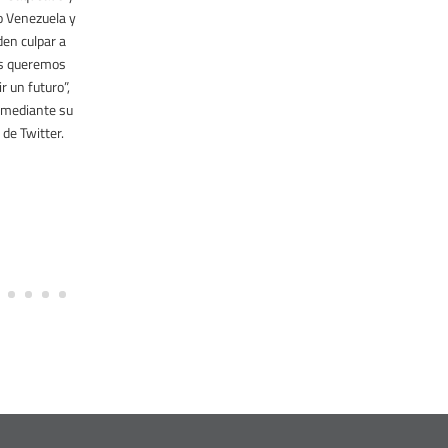
/17
o Venezuela y
en culpar a
s queremos
r un futuro”,
 mediante su
de Twitter.