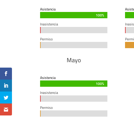
Asistencia
Asist
100%
100%
Inasistencia
Inasis
0%
0%
0%
0%
Permiso
Permi
0%
0%
Mayo
Asistencia
100%
100%
Inasistencia
0%
0%
Permiso
0%
0%