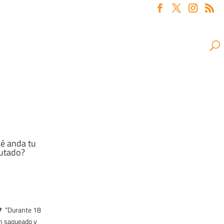
é anda tu
utado?
17
“Durante 18
n saqueado y