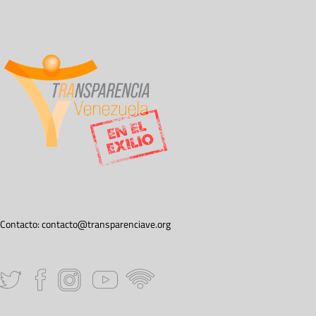
Contacto:
contacto@transparenciave.org