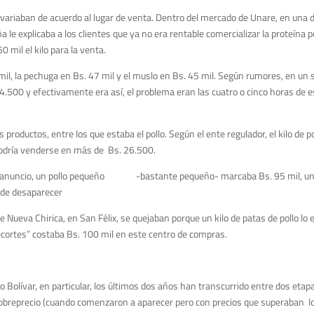
 variaban de acuerdo al lugar de venta. Dentro del mercado de Unare, en una 
ña le explicaba a los clientes que ya no era rentable comercializar la proteína 
 mil el kilo para la venta.
 mil, la pechuga en Bs. 47 mil y el muslo en Bs. 45 mil. Según rumores, en u
.500 y efectivamente era así, el problema eran las cuatro o cinco horas de e
roductos, entre los que estaba el pollo. Según el ente regulador, el kilo de po
podría venderse en más de Bs. 26.500.
el anuncio, un pollo pequeño -bastante pequeño- marcaba Bs. 95 mil, un
s de desaparecer
Nueva Chirica, en San Félix, se quejaban porque un kilo de patas de pollo lo
“recortes” costaba Bs. 100 mil en este centro de compras.
 Bolívar, en particular, los últimos dos años han transcurrido entre dos etap
sobreprecio (cuando comenzaron a aparecer pero con precios que superaban lo