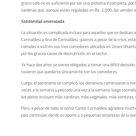
grano solo no es suficiente por ser una proteína incompleta, po
sardinas que, aunque están reguladas en Bs. 2.000, las venden en 
Solidaridad amenazada
La situación es complicada incluso para aquellos que se dedican a
Corinaldesi y Ana de Corinaldesi, quienes a pesar de la crisis e
comidas a 440 en sus tres comedores ubicados en Unare (Puerto O
por los graves casos de desnutrición en el sector.
Ya hace dos años se vieron obligados a tomar una difícil decis
tuvieron que quedarse únicamente con los comedores.
Luego, el panorama se complicó, los donativos comenzaron a merm
veces a la semana y pescado una vez a la semana; luego cocinaba
los platos incluyen más sardinas, más vegetales, más verduras, 
Pero, a pesar de todo, el señor Carlos Corinaldesi agradece muc
país continúan dando su aporte y a pequeñas empresas de la zona