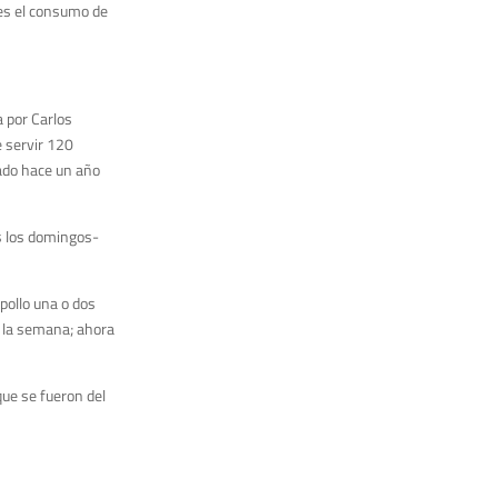
 es el consumo de
a por Carlos
e servir 120
dado hace un año
s los domingos-
pollo una o dos
a la semana; ahora
ue se fueron del