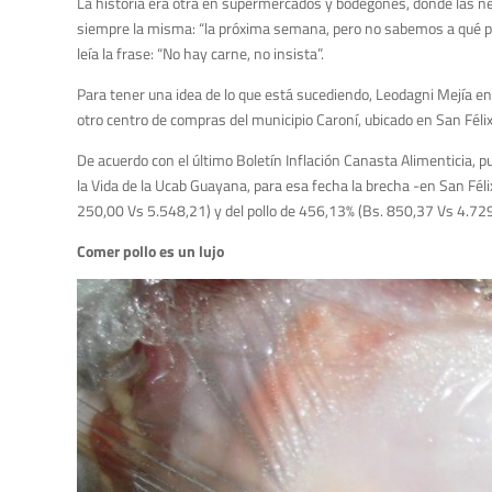
La historia era otra en supermercados y bodegones, donde las nev
siempre la misma: “la próxima semana, pero no sabemos a qué pre
leía la frase: “No hay carne, no insista”.
Para tener una idea de lo que está sucediendo, Leodagni Mejía‏ en marzo de 2016 se quejaba vía Twitter -@LeodagniM- que en el Mercado de Nueva Chirica,
otro centro de compras del municipio Caroní, ubicado en San Féli
De acuerdo con el último Boletín Inflación Canasta Alimenticia, p
la Vida de la Ucab Guayana, para esa fecha la brecha -en San Féli
250,00 Vs 5.548,21) y del pollo de 456,13% (Bs. 850,37 Vs 4.729
Comer pollo es un lujo