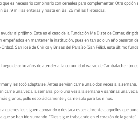
r lo que es necesario combinarlo con cereales para complementar. Otra opción
Bs. 9 mil las enteras y hasta en Bs. 25 mil las fileteadas.
 ayudar al prójimo. Este es el caso de la Fundación Me Diste de Comer, dirigid
stán empeñados en mantener la institución, pues en tan solo un año pasaron d
rdaz), San José de Chirica y Brisas del Paraíso (San Félix), este último fun
ión. Luego de ocho años de atender a la comunidad warao de Cambalache -todo
ar y les tocó adaptarse. Antes servían carne una o dos veces a la semana, 
n carne una vez a la semana, pollo una vez a la semana y sardinas una vez 
más granos, pollo esporádicamente y carne solo para los niños.
ho a quienes los siguen apoyando y destaca especialmente a aquellos que aunq
 que se han ido sumando. “Dios sigue trabajando en el corazón de la gente”.