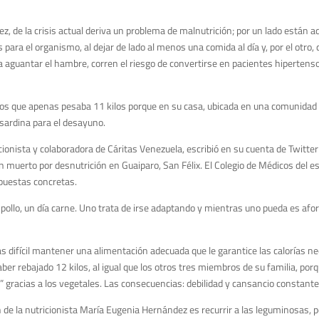
, de la crisis actual deriva un problema de malnutrición; por un lado están a
a el organismo, al dejar de lado al menos una comida al día y, por el otro, 
 aguantar el hambre, corren el riesgo de convertirse en pacientes hipertenso
s que apenas pesaba 11 kilos porque en su casa, ubicada en una comunidad r
 sardina para el desayuno.
ionista y colaboradora de Cáritas Venezuela, escribió en su cuenta de Twitter
ían muerto por desnutrición en Guaiparo, San Félix. El Colegio de Médicos del e
puestas concretas.
 pollo, un día carne. Uno trata de irse adaptando y mientras uno pueda es afo
 difícil mantener una alimentación adecuada que le garantice las calorías n
r rebajado 12 kilos, al igual que los otros tres miembros de su familia, po
 gracias a los vegetales. Las consecuencias: debilidad y cansancio constante
 de la nutricionista María Eugenia Hernández es recurrir a las leguminosas, p