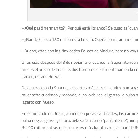
Im
–¿Qué pasó hermanito? ¿Por qué está llorando? Se puso así cuando v
–¿Barata? Llevo 180 mil en esta bolsita. Quería comprar unos mu
–Bueno, esas son las Navidades Felices de Maduro, pero no voy 
Unos días después del 8 de noviembre, cuando la Superintendenc
meses el precio de la carne, dos hombres se lamentaban en la e
Caroní, estado Bolívar.
De acuerdo con la Sundde, los cortes más caros -lomito, punta y
muchacho cuadrado y redondo, el pollo de res, el ganso, la pulpa ne
lagarto con hueso.
En el mercado de Unare, aunque en pocas cantidades, las carnicerí
pulpa negra, ganso y chocozuela salían como “pan caliente”, aunqu
Bs. 90 mil, mientras que los cortes más baratos no bajaban de Bs