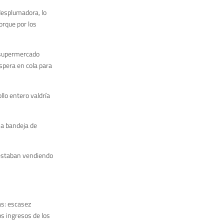
desplumadora, lo
porque por los
n supermercado
spera en cola para
llo entero valdría
a bandeja de
 estaban vendiendo
as: escasez
s ingresos de los