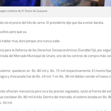
agen cortesía de El Diario de Guayana
io el precio del kilo de carne. El presidente dijo que iba a estar barata.
slitos pero que va.
a hablar muy duro porque uno nunca sabe.
ia para la Defensa de los Derechos Socioeconómicos (Sundde) fijó, por segu
ntrada del Mercado Municipal de Unare, uno de los centros de compra más co
 solomo- quedaron en Bs. 80 mil y Bs. 75 mil respectivamente. El monto fijad
gra y chocozuela fue de Bs. 49 mil. Y en Bs. 38 mil debían vender el hueso rojo
as ofrecían mercancía pero no a los precios regulados. Justo al frente del es
e costaban Bs. 80 mil el kilo. Dentro del mercado, el solomo estaba en Bs. 80
. 50 mil.