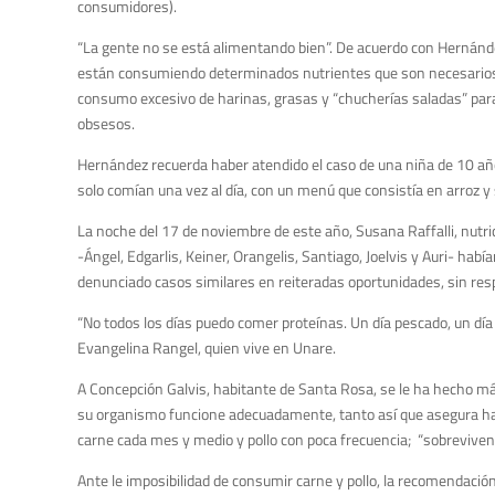
consumidores).
“La gente no se está alimentando bien”. De acuerdo con Hernández
están consumiendo determinados nutrientes que son necesarios par
consumo excesivo de harinas, grasas y “chucherías saladas” para
obsesos.
Hernández recuerda haber atendido el caso de una niña de 10 año
solo comían una vez al día, con un menú que consistía en arroz y
La noche del 17 de noviembre de este año, Susana Raffalli, nutric
-Ángel, Edgarlis, Keiner, Orangelis, Santiago, Joelvis y Auri- hab
denunciado casos similares en reiteradas oportunidades, sin res
“No todos los días puedo comer proteínas. Un día pescado, un día
Evangelina Rangel, quien vive en Unare.
A Concepción Galvis, habitante de Santa Rosa, se le ha hecho más
su organismo funcione adecuadamente, tanto así que asegura habe
carne cada mes y medio y pollo con poca frecuencia; “sobreviven”
Ante le imposibilidad de consumir carne y pollo, la recomendación