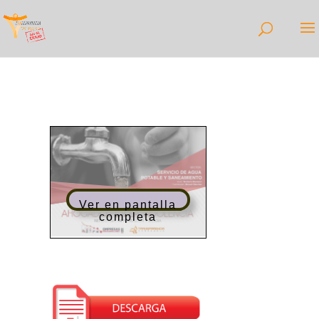
Ver en pantalla
completa