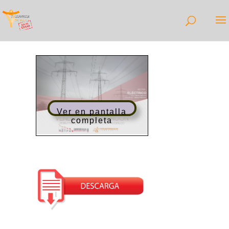
Ver en pantalla
completa