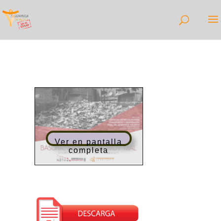
Ver en pantalla
completa