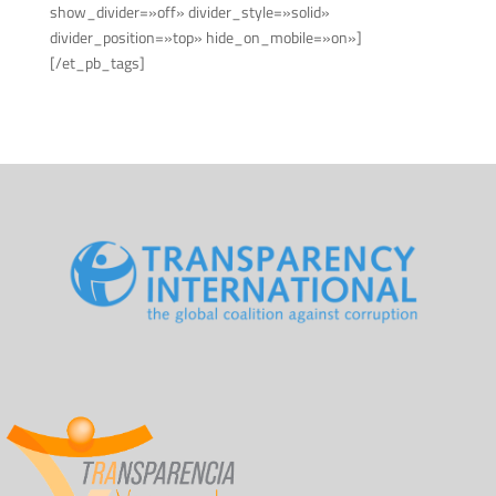
show_divider=»off» divider_style=»solid»
divider_position=»top» hide_on_mobile=»on»]
[/et_pb_tags]