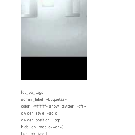
[et_pb_tags
admin_label=»Etiquetas»
color=»#ffffff» show_divider=»off»
divider_style=»solid»
divider_position=»top»
hide_on_mobile=»on»]
[/et_pb_tags]