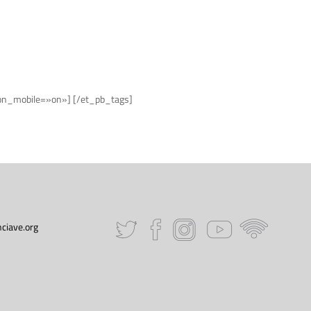
e_on_mobile=»on»] [/et_pb_tags]
ciave.org