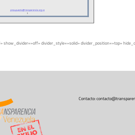
f» show_divider=»off» divider_style=»solid» divider_position=»top» hid
Contacto:
contacto@transparen