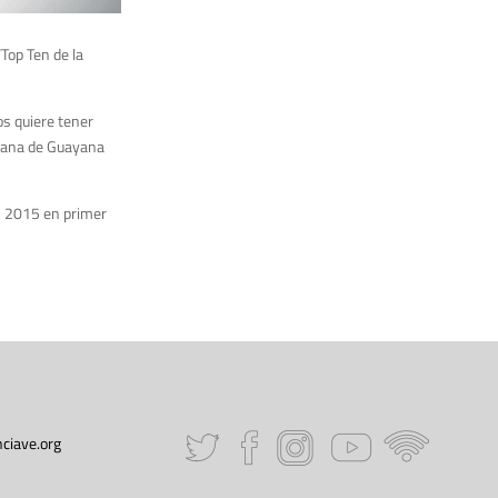
Top Ten de la
os quiere tener
olana de Guayana
ón 2015 en primer
ciave.org