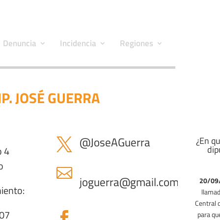
Denuncia
Incidencia
Regiones
IP. JOSÉ GUERRA
@JoseAGuerra
¿En qu

dip
o 4
o

joguerra@gmail.com
20/09
iento:
llamad
Central 
14/09/
607
para qu
