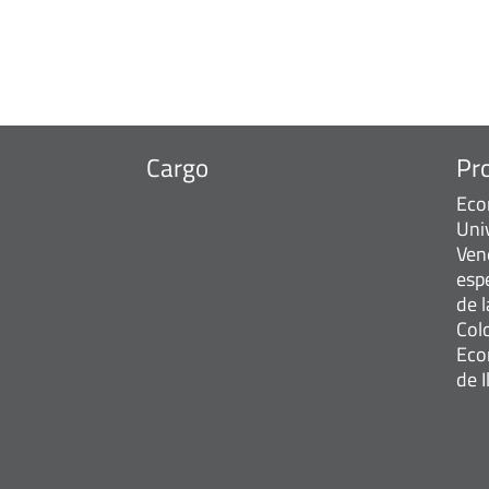
Cargo
Pr
Eco
Uni
Ven
esp
de 
Col
Eco
de I