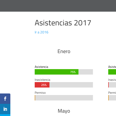
Asistencias 2017
Ir a 2016
Enero
Asistencia
Asist
75%
75%
Inasistencia
Inasis
25%
25%
0%
0%
Permiso
Permi
0%
0%
0%
0%
Mayo