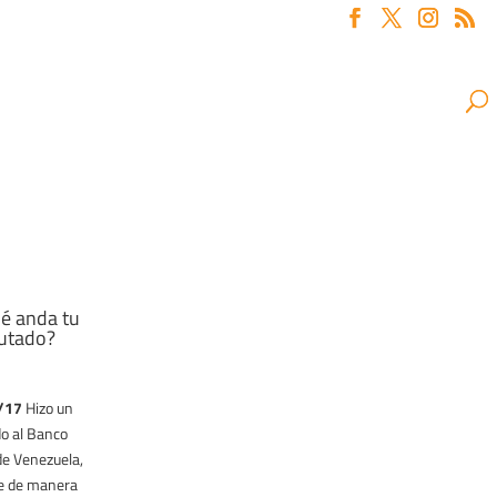
é anda tu
utado?
/17
Hizo un
o al Banco
de Venezuela,
17
e de manera
“