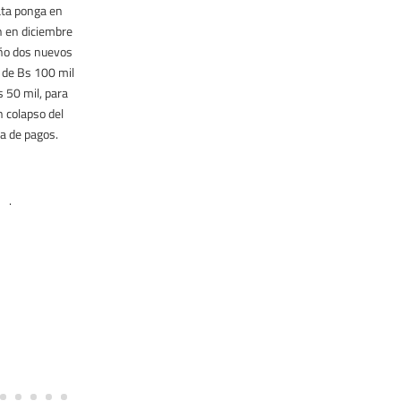
ta ponga en
n en diciembre
”
ño dos nuevos
el de Bs 100 mil
s 50 mil, para
n colapso del
a de pagos.
.