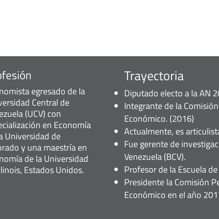
Trayectoria
ofesión
nomista egresado de la
Diputado electo a la AN 
versidad Central de
Integrante de la Comisió
ezuela (UCV) con
Económico. (2016)
ecialización en Economía
Actualmente, es articulist
la Universidad de
Fue gerente de investiga
orado y una maestría en
Venezuela (BCV).
nomía de la Universidad
Profesor de la Escuela de
llinois, Estados Unidos.
Presidente la Comisión P
Económico en el año 201