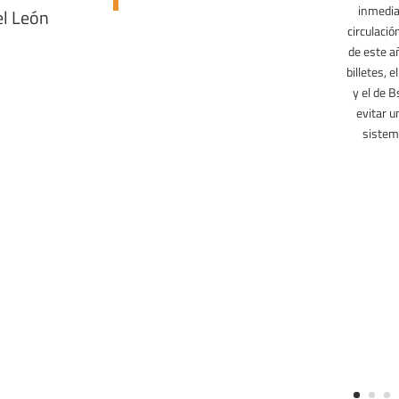
inmedia
el León
circulació
de este a
billetes, 
y el de B
evitar u
sistem