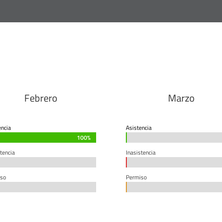
Febrero
Marzo
encia
Asistencia
100%
100%
0%
0%
tencia
Inasistencia
0%
0%
so
Permiso
0%
0%