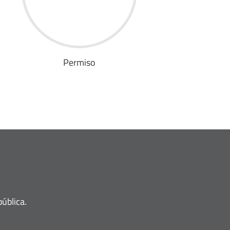
Permiso
ública.