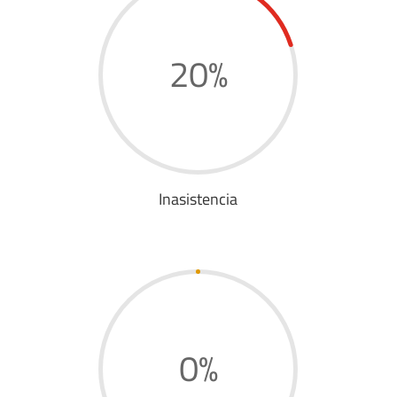
20
%
Inasistencia
0
%