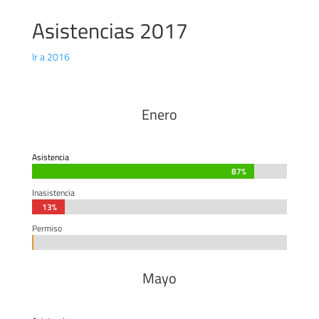
Asistencias 2017
Ir a 2016
Enero
Asistencia
87%
87%
Inasistencia
13%
13%
Permiso
0%
0%
Mayo