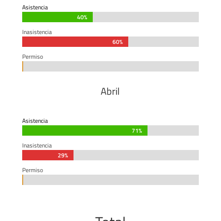
Asistencia
40%
40%
Inasistencia
60%
60%
Permiso
0%
0%
Abril
Asistencia
71%
71%
Inasistencia
29%
29%
Permiso
0%
0%