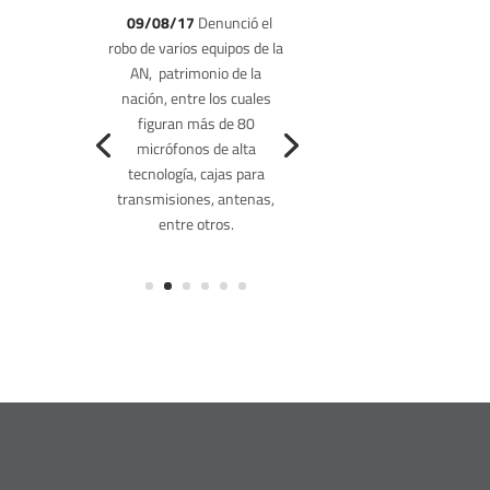
09/08/17
Denunció el
robo de varios equipos de la
AN, patrimonio de la
(19.12.16)
Cuestionó que
nación, entre los cuales
el comité de postulaciones
figuran más de 80
encargada de designar a
micrófonos de alta
los rectores del CNE no
tecnología, cajas para
presentó a tiempo los
transmisiones, antenas,
candidatos a ser elegidos
entre otros.
por la cámara.