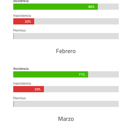
Asistencia
80%
80%
Inasistencia
20%
20%
Permiso
0%
0%
Febrero
Asistencia
71%
71%
Inasistencia
29%
29%
Permiso
0%
0%
Marzo