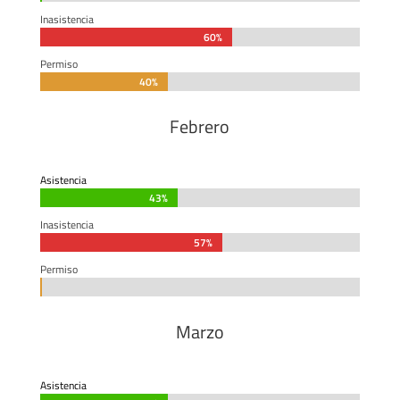
Inasistencia
60%
60%
Permiso
40%
40%
Febrero
Asistencia
43%
43%
Inasistencia
57%
57%
Permiso
0%
0%
Marzo
Asistencia