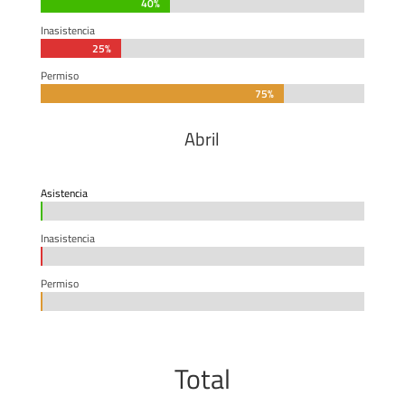
40%
40%
Inasistencia
25%
25%
Permiso
75%
75%
Abril
Asistencia
0%
0%
Inasistencia
0%
0%
Permiso
0%
0%
Total