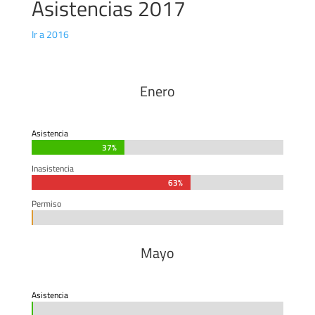
Asistencias 2017
Ir a 2016
Enero
Asistencia
37%
37%
Inasistencia
63%
63%
Permiso
0%
0%
Mayo
Asistencia
0%
0%