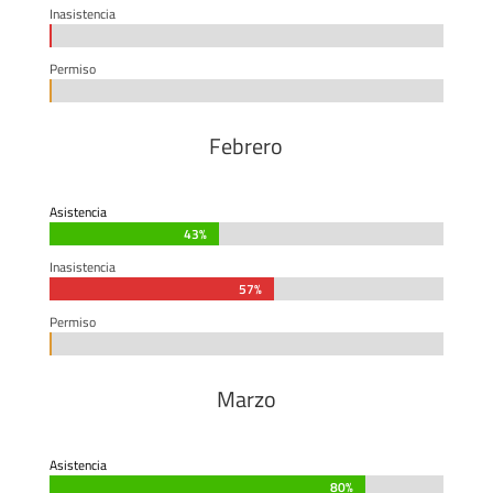
Inasistencia
0%
0%
Permiso
0%
0%
Febrero
Asistencia
43%
43%
Inasistencia
57%
57%
Permiso
0%
0%
Marzo
Asistencia
80%
80%