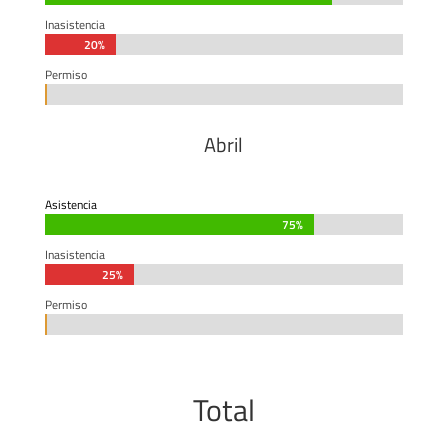
Inasistencia
20%
20%
Permiso
0%
0%
Abril
Asistencia
75%
75%
Inasistencia
25%
25%
Permiso
0%
0%
Total