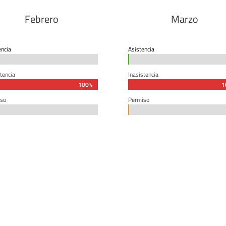
Febrero
Marzo
encia
Asistencia
0%
0%
tencia
Inasistencia
100%
100%
1
1
so
Permiso
0%
0%