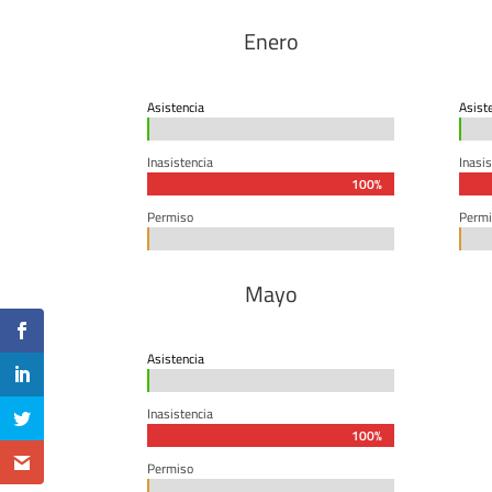
Enero
Asistencia
Asist
0%
0%
0%
0%
Inasistencia
Inasis
100%
100%
Permiso
Permi
0%
0%
0%
0%
Mayo
Asistencia
0%
0%
Inasistencia
100%
100%
Permiso
0%
0%