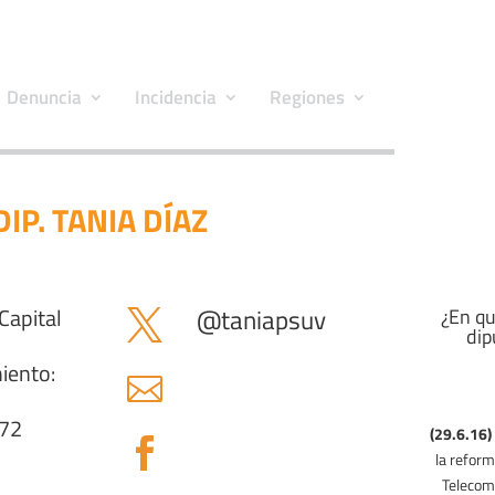
Denuncia
Incidencia
Regiones
DIP. TANIA DÍAZ
Capital
@
taniapsuv
¿En qu

dip
iento:

672
(29.6.16)

(4.7.1
la reform
Telecom