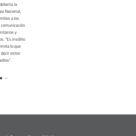
delanta la
a Nacional,
ímites a los
 comunicación
itarios y
os. “Es insólito
limita lo que
n
decir
estos
dios”.