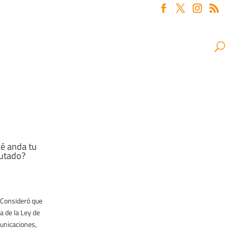
é anda tu
utado?
Consideró que
6)
a de la Ley de
unicaciones,