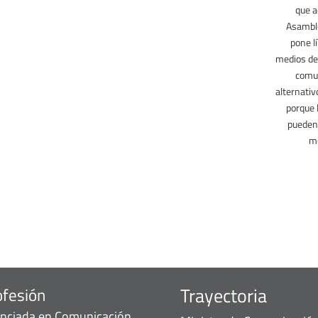
que a
Asamble
pone l
medios de
comun
alternativ
porque 
puede
me
Trayectoria
ofesión
enciada en Comunicación