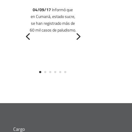
04/09/17
Informó que
en Cumaná, estado sucre,
se han registrado más de
01/09/17
60 mil casos de paludismo.
Cargo