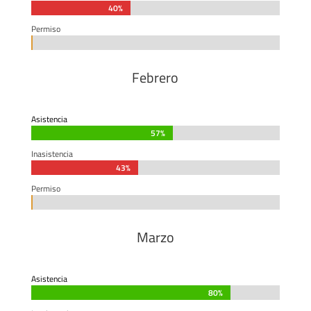
40%
40%
Permiso
0%
0%
Febrero
Asistencia
57%
57%
Inasistencia
43%
43%
Permiso
0%
0%
Marzo
Asistencia
80%
80%