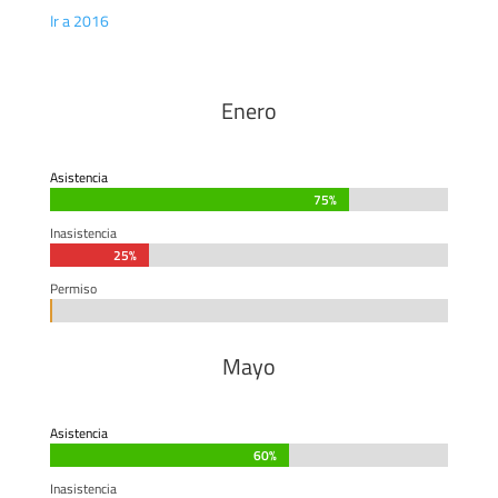
Ir a 2016
Enero
Asistencia
75%
75%
Inasistencia
25%
25%
Permiso
0%
0%
Mayo
Asistencia
60%
60%
Inasistencia