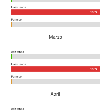
Inasistencia
100%
100%
Permiso
0%
0%
Marzo
Asistencia
0%
0%
Inasistencia
100%
100%
Permiso
0%
0%
Abril
Asistencia