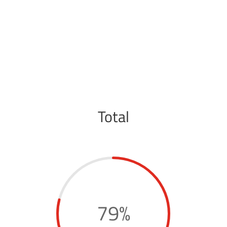
Total
79
%