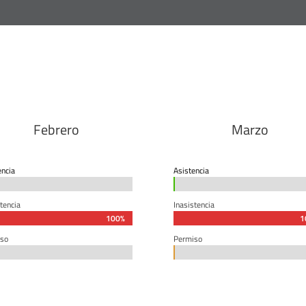
Febrero
Marzo
encia
Asistencia
0%
0%
tencia
Inasistencia
100%
100%
1
1
so
Permiso
0%
0%