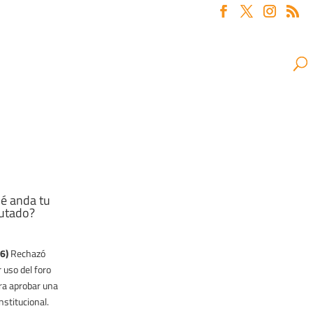
é anda tu
utado?
6)
Rechazó
r uso del foro
ara aprobar una
nstitucional.