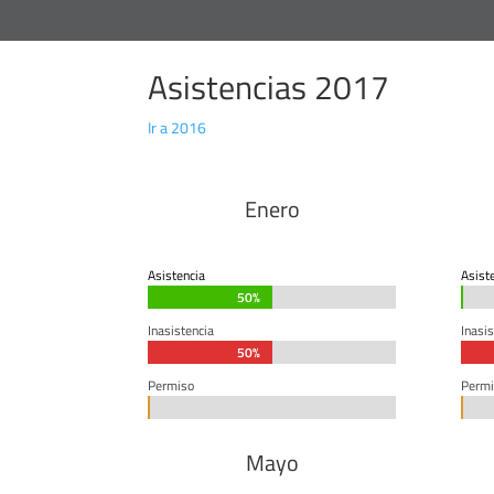
Asistencias 2017
Ir a 2016
Enero
Asistencia
Asist
50%
50%
0%
0%
Inasistencia
Inasis
50%
50%
Permiso
Permi
0%
0%
0%
0%
Mayo