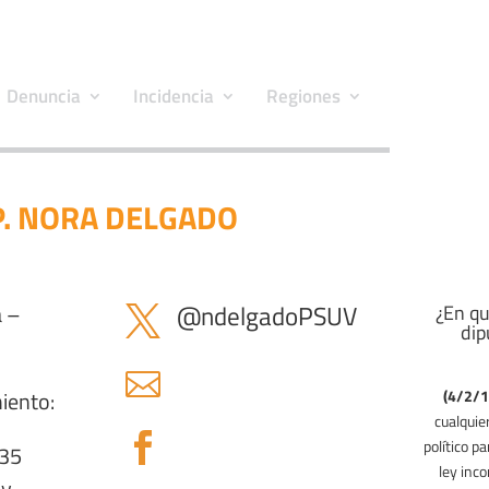
Denuncia
Incidencia
Regiones
P. NORA DELGADO
 –
@
ndelgadoPSUV
¿En qu

dip

iento:
(4/2/1
cualquie

político p
735
ley inco
ly