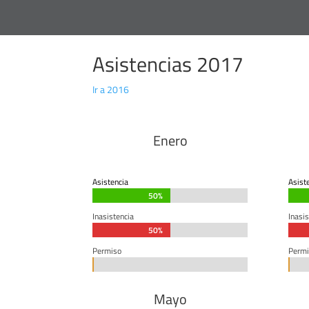
Asistencias 2017
Ir a 2016
Enero
Asistencia
Asist
50%
50%
Inasistencia
Inasis
50%
50%
Permiso
Permi
0%
0%
0%
0%
Mayo