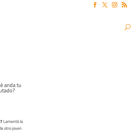
é anda tu
utado?
7)
17
Lamentó la
de otro joven