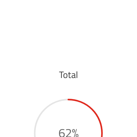
Total
62
%