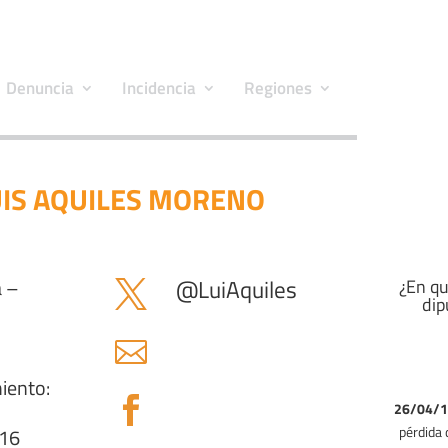
Denuncia
Incidencia
Regiones
LUIS AQUILES MORENO
 –
@
LuiAquiles
¿En qu

dip

iento:
(19/01/1

26/04/
pérdida 
016