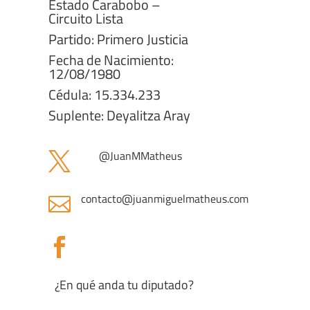
Estado Carabobo –
Circuito Lista
Partido: Primero Justicia
Fecha de Nacimiento:
12/08/1980
Cédula: 15.334.233
Suplente: Deyalitza Aray
@
JuanMMatheus

contacto@juanmiguelmatheus.com


¿En qué anda tu diputado?