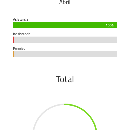
Abril
Asistencia
100%
100%
Inasistencia
0%
0%
Permiso
0%
0%
Total