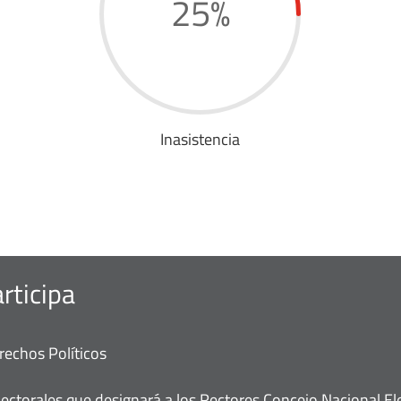
25
%
Inasistencia
rticipa
rechos Políticos
ectorales que designará a los Rectores Concejo Nacional Ele