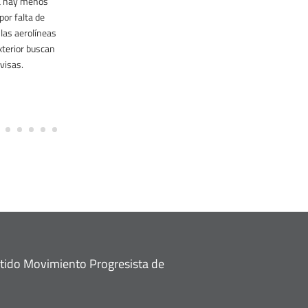
a hay menos
por falta de
las aerolíneas
exterior buscan
ivisas.
rtido Movimiento Progresista de