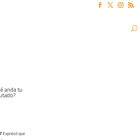
é anda tu
utado?
17
Expresó que
8/17