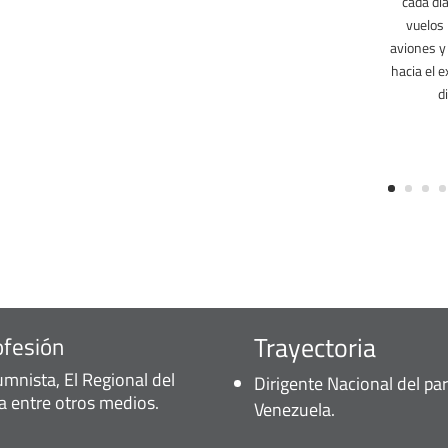
cada dí
vuelos 
aviones y 
hacia el 
d
Trayectoria
ofesión
umnista, El Regional del
Dirigente Nacional del pa
ia entre otros medios.
Venezuela.