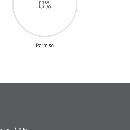
0
%
Permiso
ctoral (CNE).