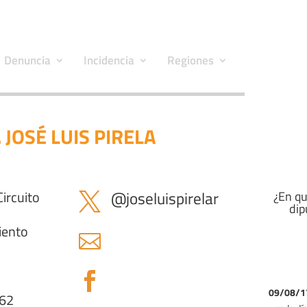
Denuncia
Incidencia
Regiones
. JOSÉ LUIS PIRELA
Circuito
@
joseluispirelar
¿En qu

dip
iento


09/08/
762
02/0