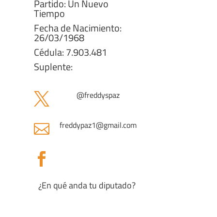
Partido: Un Nuevo
Tiempo
Fecha de Nacimiento:
26/03/1968
Cédula: 7.903.481
Suplente:
@
freddyspaz

freddypaz1
@gmail.com


¿En qué anda tu diputado?