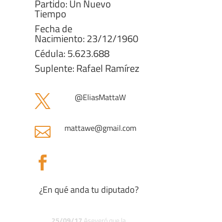
Partido: Un Nuevo
Tiempo
Fecha de
Nacimiento: 23/12/1960
Cédula: 5.623.688
Suplente: Rafael Ramírez
@
EliasMattaW

mattawe
@gmail.com


¿En qué anda tu diputado?