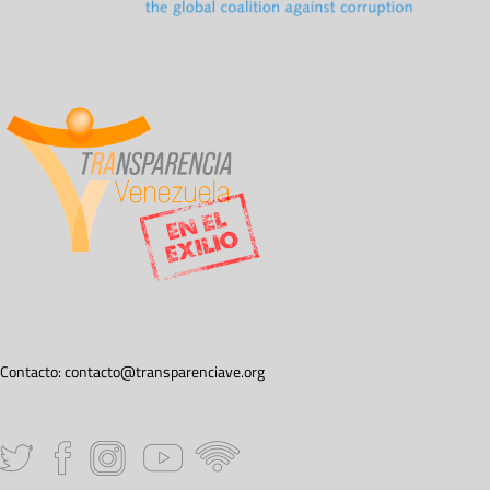
Contacto:
contacto@transparenciave.org