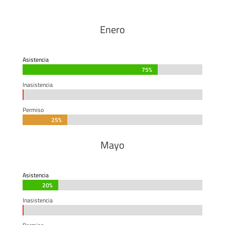
Enero
Asistencia
75%
75%
Inasistencia
0%
0%
Permiso
25%
25%
Mayo
Asistencia
20%
20%
Inasistencia
0%
0%