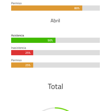
Permiso
80%
80%
Abril
Asistencia
50%
50%
Inasistencia
25%
25%
Permiso
25%
25%
Total