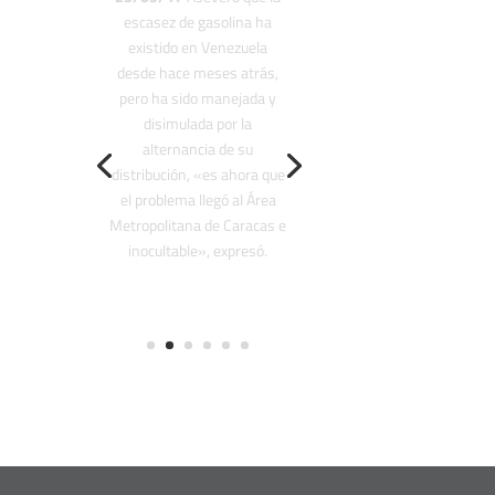
29/08/17 «
Que triste ver
a mi país con semejante
inflación proyectada de
1.133,8% para finales del
2017 y Maduro como si no
fuera con él”, expresó
mediante su cuenta de
Twitter.