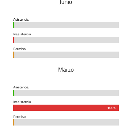
Junio
Asistencia
0%
0%
Inasistencia
0%
0%
Permiso
0%
0%
Marzo
Asistencia
0%
0%
Inasistencia
100%
100%
Permiso
0%
0%