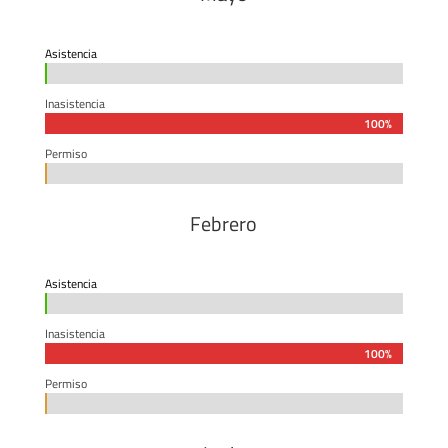
Asistencia
0%
0%
Inasistencia
100%
100%
Permiso
0%
0%
Febrero
Asistencia
0%
0%
Inasistencia
100%
100%
Permiso
0%
0%