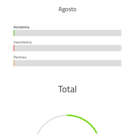
Agosto
Asistencia
0%
0%
Inasistencia
0%
0%
Permiso
0%
0%
Total