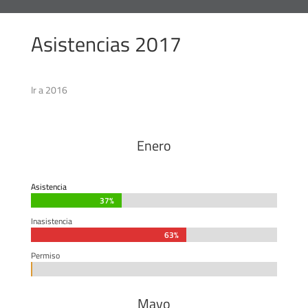
Asistencias 2017
Ir a 2016
Enero
Asistencia
37%
37%
Inasistencia
63%
63%
Permiso
0%
0%
Mayo