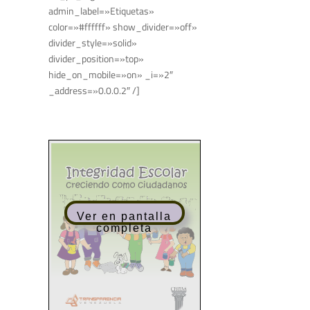
admin_label=»Etiquetas»
color=»#ffffff» show_divider=»off»
divider_style=»solid»
divider_position=»top»
hide_on_mobile=»on» _i=»2″
_address=»0.0.0.2″ /]
Ver en pantalla
completa