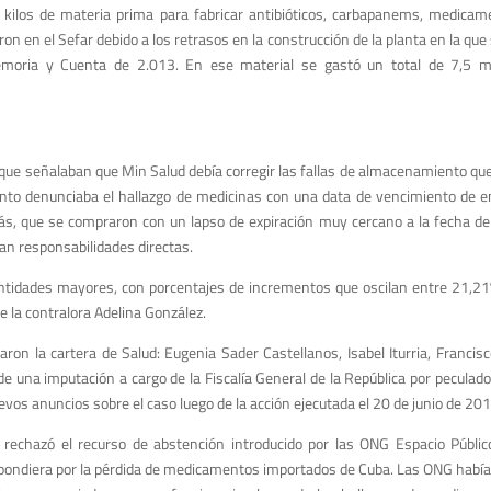
ilos de materia prima para fabricar antibióticos, carbapanems, medicamen
n en el Sefar debido a los retrasos en la construcción de la planta en la que
moria y Cuenta de 2.013. En ese material se gastó un total de 7,5 mi
s que señalaban que Min Salud debía corregir las fallas de almacenamiento qu
to denunciaba el hallazgo de medicinas con una data de vencimiento de en
s, que se compraron con un lapso de expiración muy cercano a la fecha de
an responsabilidades directas.
ntidades mayores, con porcentajes de incrementos que oscilan entre 21,21
de la contralora Adelina González.
ron la cartera de Salud: Eugenia Sader Castellanos, Isabel Iturria, Franci
de una imputación a cargo de la Fiscalía General de la República por peculado
evos anuncios sobre el caso luego de la acción ejecutada el 20 de junio de 201
echazó el recurso de abstención introducido por las ONG Espacio Público,
pondiera por la pérdida de medicamentos importados de Cuba. Las ONG habían