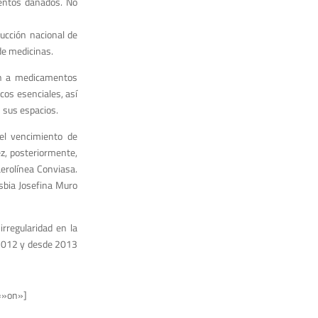
mentos dañados. No
ucción nacional de
de medicinas.
ón a medicamentos
cos esenciales, así
 sus espacios.
el vencimiento de
z, posteriormente,
aerolínea Conviasa.
sbia Josefina Muro
rregularidad en la
 2012 y desde 2013
=»on»]