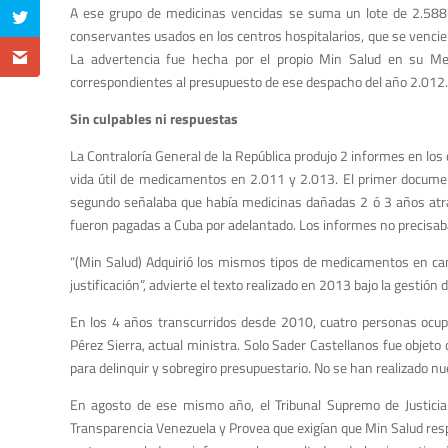
A ese grupo de medicinas vencidas se suma un lote de 2.588 k
conservantes usados en los centros hospitalarios, que se venciero
La advertencia fue hecha por el propio Min Salud en su Me
correspondientes al presupuesto de ese despacho del año 2.012.
Sin culpables ni respuestas
La Contraloría General de la República produjo 2 informes en lo
vida útil de medicamentos en 2.011 y 2.013. El primer documen
segundo señalaba que había medicinas dañadas 2 ó 3 años atrá
fueron pagadas a Cuba por adelantado. Los informes no precisab
“(Min Salud) Adquirió los mismos tipos de medicamentos en ca
justificación”, advierte el texto realizado en 2013 bajo la gestión 
En los 4 años transcurridos desde 2010, cuatro personas ocupa
Pérez Sierra, actual ministra. Solo Sader Castellanos fue objeto 
para delinquir y sobregiro presupuestario. No se han realizado nu
En agosto de ese mismo año, el Tribunal Supremo de Justicia r
Transparencia Venezuela y Provea que exigían que Min Salud res