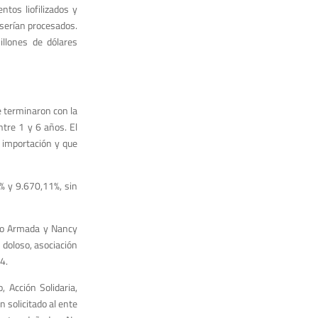
tos liofilizados y
 serían procesados.
llones de dólares
e terminaron con la
tre 1 y 6 años. El
 importación y que
% y 9.670,11%, sin
sco Armada y Nancy
 doloso, asociación
4.
 Acción Solidaria,
 solicitado al ente