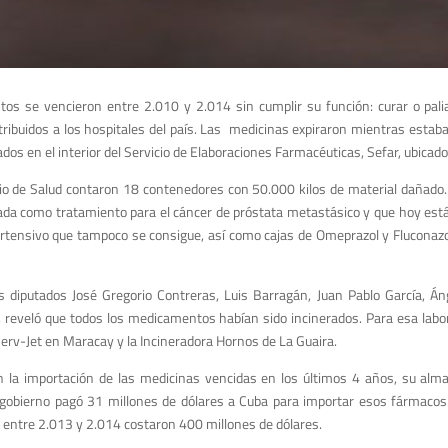
s se vencieron entre 2.010 y 2.014 sin cumplir su función: curar o palia
ribuidos a los hospitales del país. Las medicinas expiraron mientras esta
dos en el interior del Servicio de Elaboraciones Farmacéuticas, Sefar, ubicad
io de Salud contaron 18 contenedores con 50.000 kilos de material dañado. 
da como tratamiento para el cáncer de próstata metastásico y que hoy está 
pertensivo que tampoco se consigue, así como cajas de Omeprazol y Fluconaz
diputados José Gregorio Contreras, Luis Barragán, Juan Pablo García, Án
 reveló que todos los medicamentos habían sido incinerados. Para esa labor
erv-Jet en Maracay y la Incineradora Hornos de La Guaira.
 la importación de las medicinas vencidas en los últimos 4 años, su alma
l gobierno pagó 31 millones de dólares a Cuba para importar esos fármacos
 entre 2.013 y 2.014 costaron 400 millones de dólares.