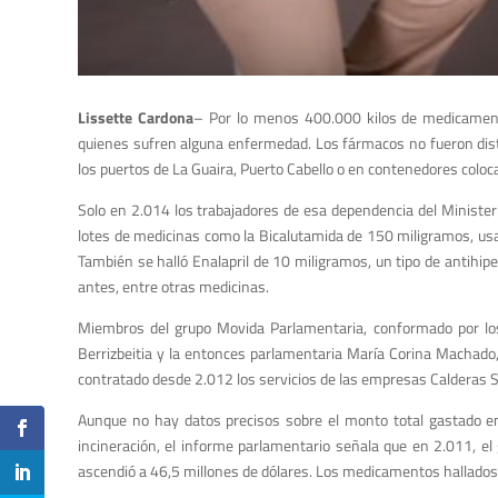
Lissette Cardona
– Por lo menos 400.000 kilos de medicamento
quienes sufren alguna enfermedad. Los fármacos no fueron dist
los puertos de La Guaira, Puerto Cabello o en contenedores coloca
Solo en 2.014 los trabajadores de esa dependencia del Minister
lotes de medicinas como la Bicalutamida de 150 miligramos, usa
También se halló Enalapril de 10 miligramos, un tipo de antihi
antes, entre otras medicinas.
Miembros del grupo Movida Parlamentaria, conformado por los 
Berrizbeitia y la entonces parlamentaria María Corina Machado,
contratado desde 2.012 los servicios de las empresas Calderas S
Aunque no hay datos precisos sobre el monto total gastado en
incineración, el informe parlamentario señala que en 2.011, e
ascendió a 46,5 millones de dólares. Los medicamentos hallados