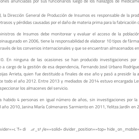
aciones anunciadas por sus funcionarios luego de los hallazgos de medica
, la Dirección General de Producción de Insumos es responsable de la prod
trasos y pérdidas causadas por el daño de materia prima para la fabricación 
inistros de Insumos debe monitorear y evaluar el acceso de la poblaci
reinaugurado en 2006, tiene la responsabilidad de elaborar 10 tipos de fárma
través de los convenios internacionales y que se encuentran almacenados en
0. En ninguna de las ocasiones se han producido investigaciones por 
 cargo de la gestión de esa dependencia, Fernando José Urbano Rodrígue
jas Arrieta, quien fue destituido a finales de ese año y pasó a presidir la 
ante todo el año 2012. Entre 2013 y mediados de 2014 estuvo encargada Le
nspeccionar los almacenes del servicio.
 habido 4 personas en igual número de años, sin investigaciones por la i
el año 2010, Janina María Colmenares Sarmiento en 2011, Yelitza Jardín en
vider=»off» divider_style=»solid» divider_position=»top» hide_on_mobile