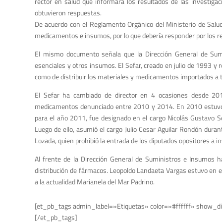
rector en salud que informara los resultados de las investig
obtuvieron respuestas.
De acuerdo con el Reglamento Orgánico del Ministerio de Salud
medicamentos e insumos, por lo que debería responder por los re
El mismo documento señala que la Dirección General de Sum
esenciales y otros insumos. El Sefar, creado en julio de 1993 y 
como de distribuir los materiales y medicamentos importados a 
El Sefar ha cambiado de director en 4 ocasiones desde 201
medicamentos denunciado entre 2010 y 2014. En 2010 estuvo a
para el año 2011, fue designado en el cargo Nicolás Gustavo Sei
Luego de ello, asumió el cargo Julio Cesar Aguilar Rondón dur
Lozada, quien prohibió la entrada de los diputados opositores a i
Al frente de la Dirección General de Suministros e Insumos ha
distribución de fármacos. Leopoldo Landaeta Vargas estuvo en 
a la actualidad Marianela del Mar Padrino.
[et_pb_tags admin_label=»Etiquetas» color=»#ffffff» show_di
[/et_pb_tags]