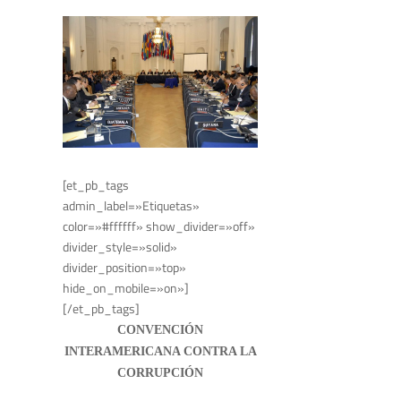
[et_pb_tags
admin_label=»Etiquetas»
color=»#ffffff» show_divider=»off»
divider_style=»solid»
divider_position=»top»
hide_on_mobile=»on»]
[/et_pb_tags]
CONVENCIÓN
INTERAMERICANA CONTRA LA
CORRUPCIÓN