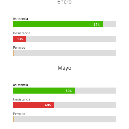
Enero
Asistencia
87%
87%
Inasistencia
13%
13%
Permiso
0%
0%
Mayo
Asistencia
60%
60%
Inasistencia
40%
40%
Permiso
0%
0%