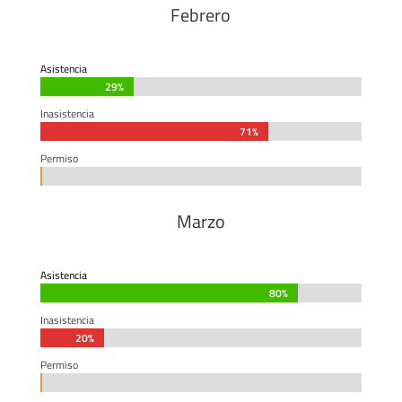
Febrero
Asistencia
29%
29%
Inasistencia
71%
71%
Permiso
0%
0%
Marzo
Asistencia
80%
80%
Inasistencia
20%
20%
Permiso
0%
0%