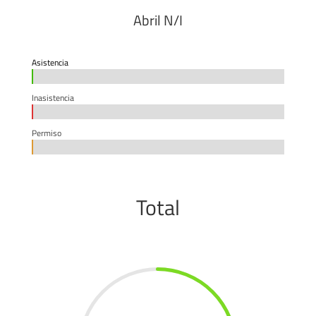
Abril N/I
Asistencia
0%
0%
Inasistencia
0%
0%
Permiso
0%
0%
Total