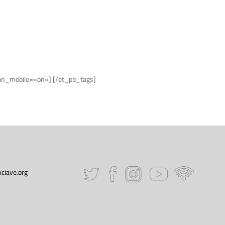
e_on_mobile=»on»] [/et_pb_tags]
ciave.org