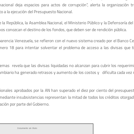
acional deja espacios para actos de corrupción”, alerta la organización t
o a la ejecución del Presupuesto Nacional.
 la República, la Asamblea Nacional, el Ministerio Público y la Defensoría del 
os conozcan el destino de los fondos, que deben ser de rendición pública.
parencia Venezuela, se refieron con el nuevo sistema creado por el Banco C
ero 18 para intentar solventar el problema de acceso a las divisas que t
mas revela que las divisas liquidadas no alcanzan para cubrir los requerimi
mbiario ha generado retrasos y aumento de los costos y dificulta cada vez 
cionales aprobados por la AN han superado el diez por ciento del presupues
 mediante insubsistencias representan la mitad de todos los créditos otorgad
ación por parte del Gobierno.