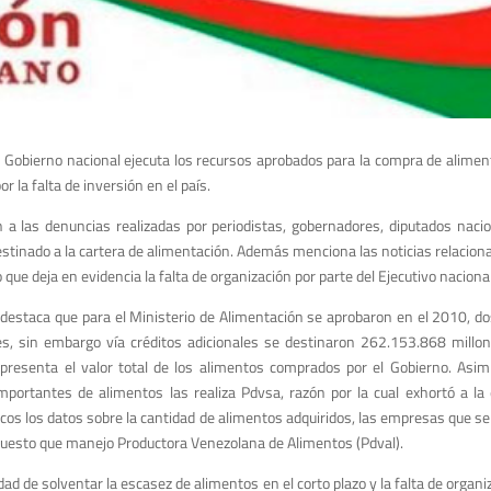
 Gobierno nacional ejecuta los recursos aprobados para la compra de alimen
 la falta de inversión en el país.
 a las denuncias realizadas por periodistas, gobernadores, diputados nacio
estinado a la cartera de alimentación. Además menciona las noticias relacio
ue deja en evidencia la falta de organización por parte del Ejecutivo nacional
s destaca que para el Ministerio de Alimentación se aprobaron en el 2010, d
es, sin embargo vía créditos adicionales se destinaron 262.153.868 millone
epresenta el valor total de los alimentos comprados por el Gobierno. Asim
portantes de alimentos las realiza Pdvsa, razón por la cual exhortó a la
icos los datos sobre la cantidad de alimentos adquiridos, las empresas que se
puesto que manejo Productora Venezolana de Alimentos (Pdval).
ad de solventar la escasez de alimentos en el corto plazo y la falta de organi