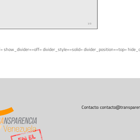
f» show_divider=»off» divider_style=»solid» divider_position=»top» hid
Contacto:
contacto@transparen