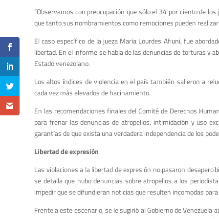
“Observamos con preocupación que sólo el 34 por ciento de los ju
que tanto sus nombramientos como remociones pueden realizarse
El caso específico de la jueza María Lourdes Afiuni, fue aborda
libertad. En el informe se habla de las denuncias de torturas y
Estado venezolano.
Los altos índices de violencia en el país también salieron a re
cada vez más elevados de hacinamiento.
En las recomendaciones finales del Comité de Derechos Humano
para frenar las denuncias de atropellos, intimidación y uso ex
garantías de que exista una verdadera independencia de los poder
Libertad de expresión
Las violaciones a la libertad de expresión no pasaron desapercibi
se detalla que hubo denuncias sobre atropellos a los periodist
impedir que se difundieran noticias que resulten incomodas para 
Frente a este escenario, se le sugirió al Gobierno de Venezuela ad