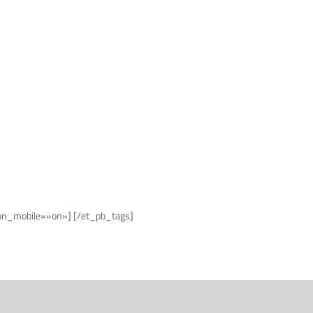
e_on_mobile=»on»] [/et_pb_tags]