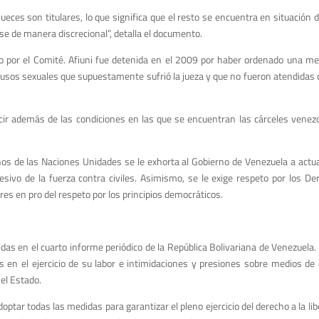
eces son titulares, lo que significa que el resto se encuentra en situación d
 de manera discrecional”, detalla el documento.
do por el Comité. Afiuni fue detenida en el 2009 por haber ordenado una me
 abusos sexuales que supuestamente sufrió la jueza y que no fueron atendidas
lucir además de las condiciones en las que se encuentran las cárceles venez
s de las Naciones Unidades se le exhorta al Gobierno de Venezuela a actu
cesivo de la fuerza contra civiles. Asimismo, se le exige respeto por los 
es en pro del respeto por los principios democráticos.
das en el cuarto informe periódico de la República Bolivariana de Venezuela. 
as en el ejercicio de su labor e intimidaciones y presiones sobre medios d
el Estado.
optar todas las medidas para garantizar el pleno ejercicio del derecho a la li