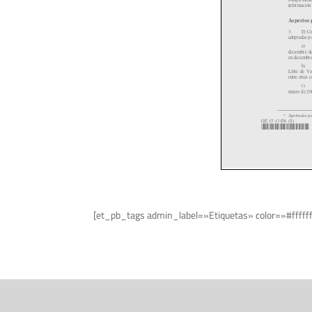
[et_pb_tags admin_label=»Etiquetas» color=»#fffff