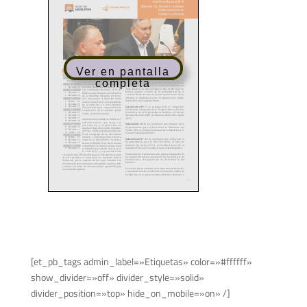
Ver en pantalla
completa
[et_pb_tags admin_label=»Etiquetas» color=»#ffffff»
show_divider=»off» divider_style=»solid»
divider_position=»top» hide_on_mobile=»on» /]