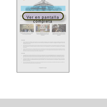
Ver en pantalla
completa