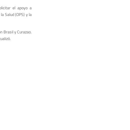
icitar el apoyo a
la Salud (OPS) y la
n Brasil y Curazao.
ualizó.