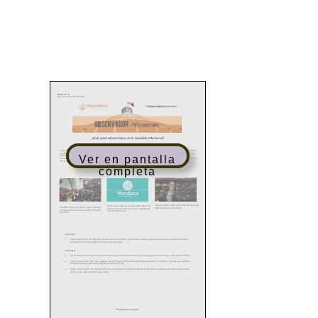
Ver en pantalla
completa