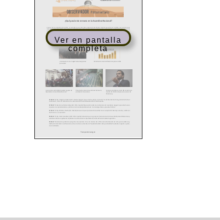
Ver en pantalla
completa