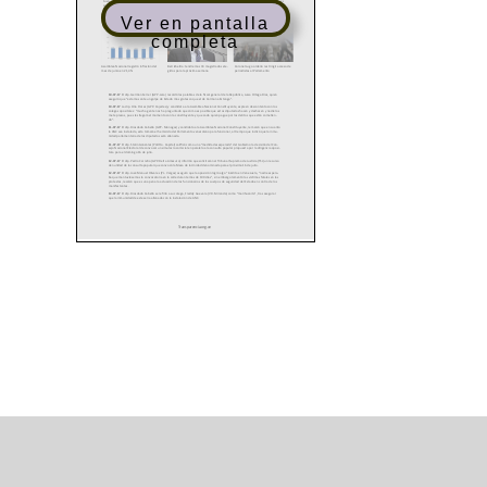
Ver en pantalla
completa