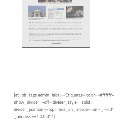
[et_pb_tags admin_label=»Etiquetas» color=»#ffffff»
show_divider=»off» divider_style=»solid»
divider_position=»top» hide_on_mobile=»on» _i=»0″
_address=»1.0.0.0″ /]