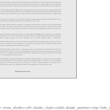
f» show_divider=»off» divider_style=»solid» divider_position=»top» hide