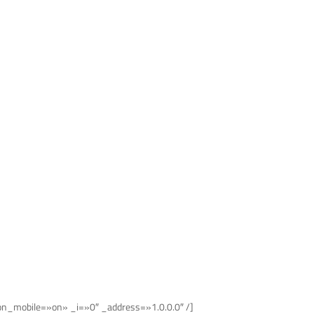
_on_mobile=»on» _i=»0″ _address=»1.0.0.0″ /]