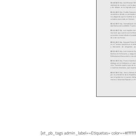
[et_pb_tags admin_label=»Etiquetas» color=»#fffff