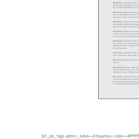
[et_pb_tags admin_label=»Etiquetas» color=»#fffff