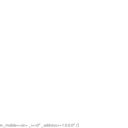
_on_mobile=»on» _i=»0″ _address=»1.0.0.0″ /]