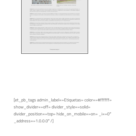
[et_pb_tags admin_label=»Etiquetas» color=»#ffffff»
show_divider=»off» divider_style=»solid»
divider_position=»top» hide_on_mobile=»on» _i=»0″
_address=»1.0.0.0″ /]