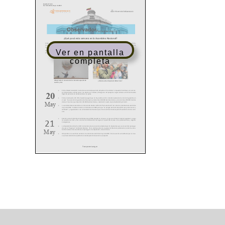
Ver en pantalla
completa