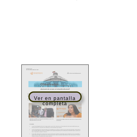
Ver en pantalla
completa