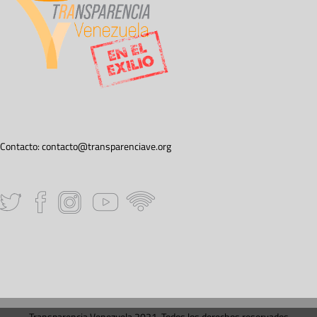
Contacto:
contacto@transparenciave.org
Transparencia Venezuela 2021. Todos los derechos reservados