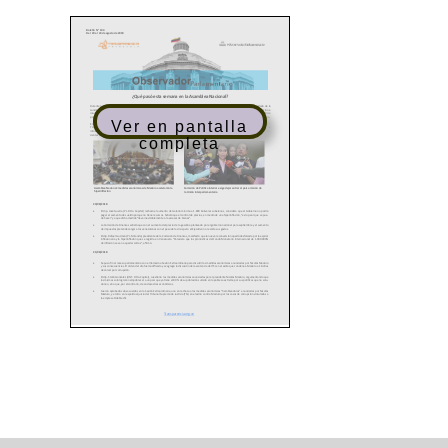
Ver en pantalla
completa