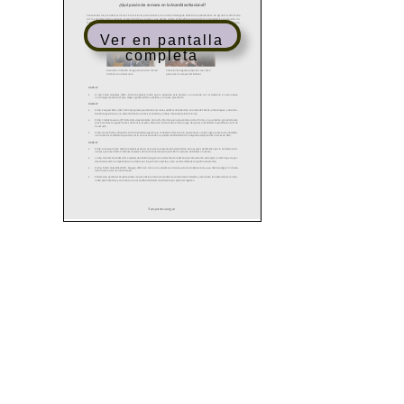
Ver en pantalla
completa