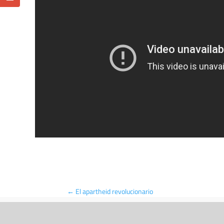
←
El apartheid revolucionario