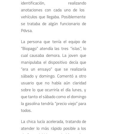
identificación
,
realizando
anotaciones con cada uno de los
vehículos que ll
egaba.
Posiblemente
se trataba
de
algún funcionario
de
Pdvsa
.
L
a persona que tenía el equipo
de
“
B
iopago
”
atendía las
tres
“
islas
”
,
lo
cual
causaba demora
. La
joven
que
manipulaba el dispositivo
decía que
“
era un ensayo
”
que se realizaría
sábado y domingo
. C
omentó a
otro
usu
ario
que no había aún claridad
sobre
lo que ocurriría el día lunes, y
que
tanto el sábado como el
domingo
la gasolina tendría “precio viejo” para
todos.
La chica
lucía acelerada, tratando de
atender lo más rápido
posible
a los