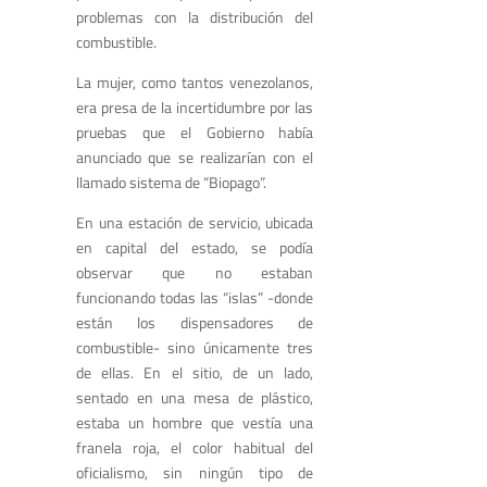
problemas
con la distribución
del
combustible
.
La mujer, como tantos venezolanos,
era presa de la incertidumbre por
las
pruebas
que el Gobierno había
anunciado que se realizarían
con el
llamado sistema de “
B
iopago
”
.
En una estación de servicio,
ubicada
en
capital del estado
,
se podía
observar
que no estaban
funcionando todas las
“
islas
” -donde
están
los dispensadores de
combustible- sino únicamente tres
de ellas.
E
n el sitio
,
de un lado
,
sentado en una mesa de plástico,
estaba
un hombre
que vestía una
franela roja
, el color habitual
d
el
oficialismo,
sin ningún tipo de