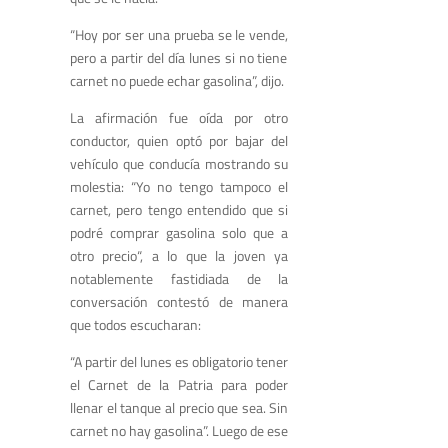
“H
oy por ser una prueba se le vende
,
pero a partir del día lunes s
i
no tiene
carnet no puede
echar gasolina
”
, dijo.
La
afirmación
fue
oída
por otro
conductor
,
quien
optó por bajar del
vehículo que conducía mostrando su
molestia
:
“Yo no tengo tampoco el
carnet
,
pero tengo entendido que si
podré comprar gasolina solo que a
otro precio“,
a lo que la joven ya
notablemente fastidiada de la
conversación contestó de manera
que
todos escucharan
:
“A partir del lunes es obligatorio tener
el
Carnet de la Patria
para poder
lle
nar el tanque al precio que sea. S
in
carnet no hay gasolina
”
.
Luego de ese