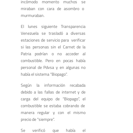
incó
modo momento
muchos se
miraban con
ca
ra de asombro o
murmuraban
.
El lunes siguiente
Transparencia
Venezuela
se trasladó a
diversas
estaciones de servicio
para verificar
si las personas sin el
Carnet de la
Patria
pod
r
ía
n
o no acceder al
combustible.
Pero e
n
p
ocas había
personal de
Pdvsa
y
en algunas no
había
el
sistema “
B
iopago
”.
Según
la información
recabada
debido a
las fallas de internet y de
carga del equipo de “
Biopago
”, el
combustible
se estaba cobrando de
manera regular y
con el mismo
precio de
“
siempre
”
.
Se verificó que había
el