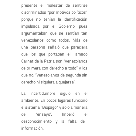
presente el malestar
de sentirse
discriminados
“
por motivos políticos
”
porque
no tenían
la identificación
impulsada por el Gobierno
, pues
argumentaban q
ue se sentían tan
venezolanos como
todos
. Más de
una persona señaló que pareciera
que los que
portaban el llamado
C
arnet
de la Patria
son
“
venezolanos
de primera con derecho a todo
”
y los
que no
,
“
venezolanos de segunda sin
derecho ni siquiera a quejarse
”
.
L
a incertidumbre siguió
en el
ambiente. En pocos lugar
es funcionó
el sistema “
B
iopago
”
y solo
a manera
de “ensayo
”. Imperó el
desconocimiento
y la
falta de
información.