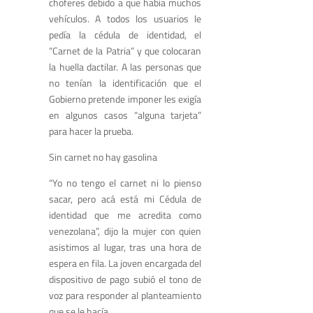
choferes
debido a que
había
muchos
vehículos.
A todos los usuarios le
pedía
la cédula de identidad, el
“
C
arnet de
la P
atria
” y que colocaran
la
huella dactilar. A las personas que
no tenían
la identificación que el
Gobierno pretende imponer les exigía
en algunos casos
“
alguna tarjeta
”
para hacer la prueba.
Sin carnet no hay gasolina
“Y
o no tengo el carnet ni lo pienso
sacar
,
pero acá está mi Cédula de
identidad que me acredita como
v
enezolana”,
dijo la mujer con quien
asistimos al lugar, tras una hora de
espera en fila. La
joven
encargada del
dispositivo de pago subió
el tono de
voz
para responder al planteamiento
que se le hacía.