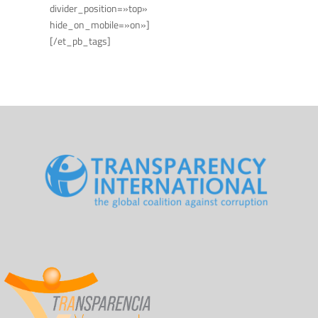
divider_position=»top»
hide_on_mobile=»on»]
[/et_pb_tags]