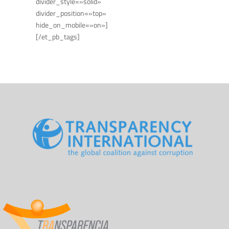
divider_style=»solid»
divider_position=»top»
hide_on_mobile=»on»]
[/et_pb_tags]