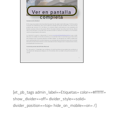
Ver en pantalla
completa
[et_pb_tags admin_label=»Etiquetas» color=»#ffffff»
show_divider=»off» divider_style=»solid»
divider_position=»top» hide_on_mobile=»on» /]