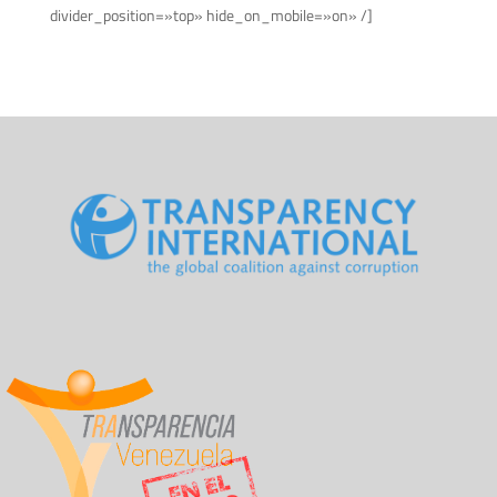
divider_position=»top» hide_on_mobile=»on» /]