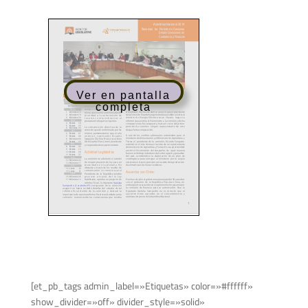
Ver en pantalla
completa
[et_pb_tags admin_label=»Etiquetas» color=»#ffffff»
show_divider=»off» divider_style=»solid»